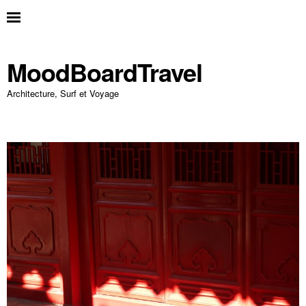
MoodBoardTravel
Architecture, Surf et Voyage