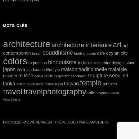
MOTS-CLÉS
architecture
art
architecture intérieure
art
bouddhisme
contemporain
ceylan
city
café
beach
building
busan
colors
hindouisme
indonésie
exposition
interior design
island
japon
maison traditionnelle
malaisie
java
landscape
lifestyle
seoul
musée
sculpture
sri
mobilier
pattern
palais
quartier
sanctuaire
temple
taiwan
lanka
temples
sultan
tadao ando
tainan
taipei
travel
travelphotography
ville
voyage
wood
yogyakarta
PROPULSÉ PAR WORDPRESS
|
THÈME: UBUD PAR
ELMASTUDIO
.