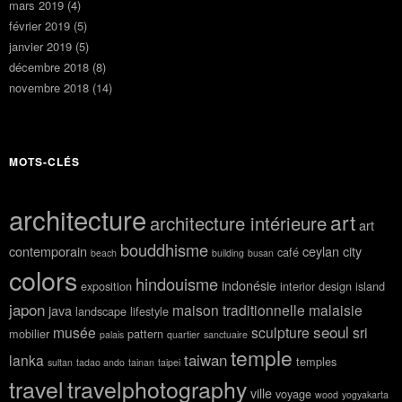
mars 2019
(4)
février 2019
(5)
janvier 2019
(5)
décembre 2018
(8)
novembre 2018
(14)
MOTS-CLÉS
architecture
art
architecture intérieure
art
bouddhisme
contemporain
ceylan
city
café
beach
building
busan
colors
hindouisme
indonésie
exposition
interior design
island
japon
maison traditionnelle
malaisie
java
landscape
lifestyle
seoul
musée
sculpture
sri
mobilier
pattern
palais
quartier
sanctuaire
temple
taiwan
lanka
temples
sultan
tadao ando
tainan
taipei
travel
travelphotography
ville
voyage
wood
yogyakarta