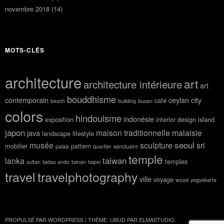
novembre 2018
(14)
MOTS-CLÉS
architecture
art
architecture intérieure
art
bouddhisme
contemporain
ceylan
city
café
beach
building
busan
colors
hindouisme
indonésie
exposition
interior design
island
japon
maison traditionnelle
malaisie
java
landscape
lifestyle
seoul
musée
sculpture
sri
mobilier
pattern
palais
quartier
sanctuaire
temple
taiwan
lanka
temples
sultan
tadao ando
tainan
taipei
travel
travelphotography
ville
voyage
wood
yogyakarta
PROPULSÉ PAR WORDPRESS
|
THÈME: UBUD PAR
ELMASTUDIO
.