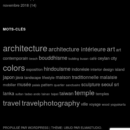
novembre 2018
(14)
MOTS-CLÉS
architecture
art
architecture intérieure
art
bouddhisme
contemporain
ceylan
city
café
beach
building
busan
colors
hindouisme
indonésie
exposition
interior design
island
japon
maison traditionnelle
malaisie
java
landscape
lifestyle
seoul
musée
sculpture
sri
mobilier
pattern
palais
quartier
sanctuaire
temple
taiwan
lanka
temples
sultan
tadao ando
tainan
taipei
travel
travelphotography
ville
voyage
wood
yogyakarta
PROPULSÉ PAR WORDPRESS
|
THÈME: UBUD PAR
ELMASTUDIO
.