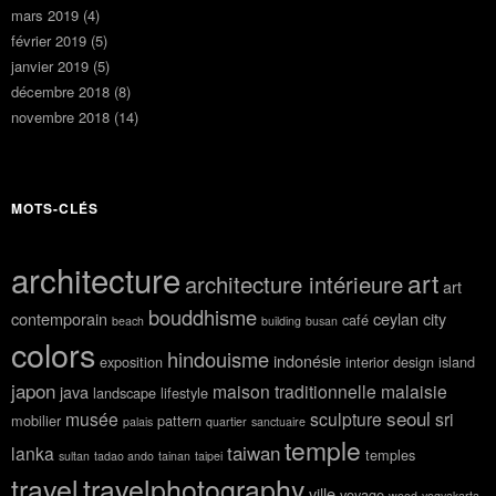
mars 2019
(4)
février 2019
(5)
janvier 2019
(5)
décembre 2018
(8)
novembre 2018
(14)
MOTS-CLÉS
architecture
art
architecture intérieure
art
bouddhisme
contemporain
ceylan
city
café
beach
building
busan
colors
hindouisme
indonésie
exposition
interior design
island
japon
maison traditionnelle
malaisie
java
landscape
lifestyle
seoul
musée
sculpture
sri
mobilier
pattern
palais
quartier
sanctuaire
temple
taiwan
lanka
temples
sultan
tadao ando
tainan
taipei
travel
travelphotography
ville
voyage
wood
yogyakarta