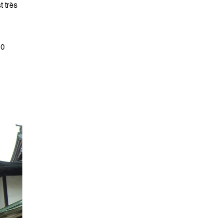
t très
00