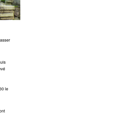
passer
uis
evé
30 le
ont