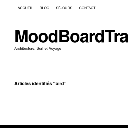
ACCUEIL
BLOG
SÉJOURS
CONTACT
MoodBoardTra
Architecture, Surf et Voyage
Articles identifiés “
bird
”
16 février