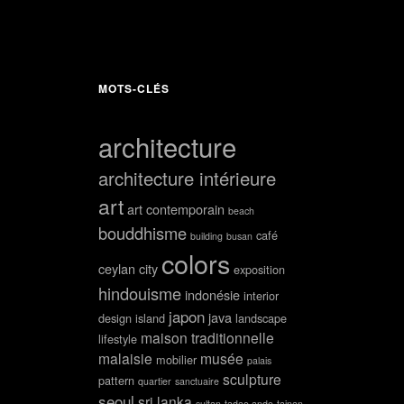
MOTS-CLÉS
architecture
architecture intérieure
art
art contemporain
beach
bouddhisme
café
building
busan
colors
ceylan
city
exposition
hindouisme
indonésie
interior
japon
java
design
island
landscape
maison traditionnelle
lifestyle
malaisie
musée
mobilier
palais
sculpture
pattern
quartier
sanctuaire
seoul
sri lanka
sultan
tadao ando
tainan