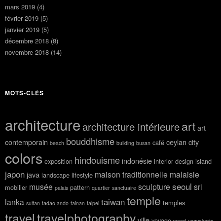
mars 2019
(4)
février 2019
(5)
janvier 2019
(5)
décembre 2018
(8)
novembre 2018
(14)
MOTS-CLÉS
architecture
art
architecture intérieure
art
bouddhisme
contemporain
ceylan
city
café
beach
building
busan
colors
hindouisme
indonésie
exposition
interior design
island
japon
maison traditionnelle
malaisie
java
landscape
lifestyle
seoul
musée
sculpture
sri
mobilier
pattern
palais
quartier
sanctuaire
temple
taiwan
lanka
temples
sultan
tadao ando
tainan
taipei
travel
travelphotography
ville
voyage
wood
yogyakarta