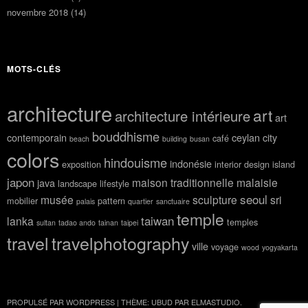
novembre 2018
(14)
MOTS-CLÉS
architecture
art
architecture intérieure
art
bouddhisme
contemporain
ceylan
city
café
beach
building
busan
colors
hindouisme
indonésie
exposition
interior design
island
japon
maison traditionnelle
malaisie
java
landscape
lifestyle
seoul
musée
sculpture
sri
mobilier
pattern
palais
quartier
sanctuaire
temple
taiwan
lanka
temples
sultan
tadao ando
tainan
taipei
travel
travelphotography
ville
voyage
wood
yogyakarta
PROPULSÉ PAR WORDPRESS
|
THÈME: UBUD PAR
ELMASTUDIO
.