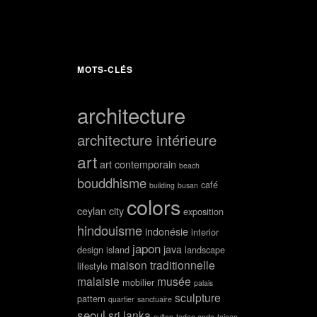
MOTS-CLÉS
architecture
architecture intérieure
art
art contemporain
beach
bouddhisme
café
building
busan
colors
ceylan
city
exposition
hindouisme
indonésie
interior
japon
java
design
island
landscape
maison traditionnelle
lifestyle
malaisie
musée
mobilier
palais
sculpture
pattern
quartier
sanctuaire
seoul
sri lanka
sultan
tadao ando
tainan