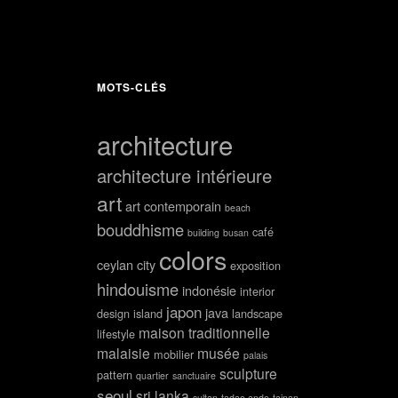
MOTS-CLÉS
architecture
architecture intérieure
art
art contemporain
beach
bouddhisme
café
building
busan
colors
ceylan
city
exposition
hindouisme
indonésie
interior
japon
java
design
island
landscape
maison traditionnelle
lifestyle
malaisie
musée
mobilier
palais
sculpture
pattern
quartier
sanctuaire
seoul
sri lanka
sultan
tadao ando
tainan