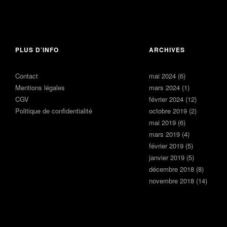
10 janvier
2019
Laisser un
commentaire
PLUS D’INFO
ARCHIVES
15
décembre
Contact
mai 2024
(6)
2018
Il y
a un
Mentions légales
mars 2024
(1)
commentaire
CGV
février 2024
(12)
pour l’instant
Politique de confidentialité
octobre 2019
(2)
mai 2019
(6)
mars 2019
(4)
février 2019
(5)
janvier 2019
(5)
décembre 2018
(8)
novembre 2018
(14)