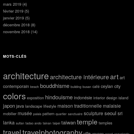
mars 2019
(4)
février 2019
(5)
janvier 2019
(5)
décembre 2018
(8)
novembre 2018
(14)
MOTS-CLÉS
architecture
art
architecture intérieure
art
bouddhisme
contemporain
ceylan
city
café
beach
building
busan
colors
hindouisme
indonésie
exposition
interior design
island
japon
maison traditionnelle
malaisie
java
landscape
lifestyle
seoul
musée
sculpture
sri
mobilier
pattern
palais
quartier
sanctuaire
temple
taiwan
lanka
temples
sultan
tadao ando
tainan
taipei
travel
travelphotography
ville
voyage
wood
yogyakarta